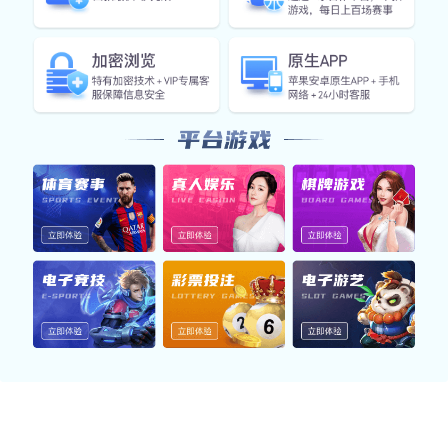
会，使他在短时间内迅速积累了得分，有效提升了球
队士气。
此外，科林斯还展现出了多样化的进攻方式。他不仅
擅长外线投射，还能利用身体素质强行突破，在禁区
内制造杀伤，这使得防守他的对手难以应对。他这种
全能型前锋角色，让球队在进攻端有了更多选择，提
高了整体战术灵活性。
2、关键时刻的表现
篮球比赛往往是在关键时刻决定胜负，而科林斯正是
在这样的时刻发挥出了巨大的作用。在比分胶着的时
候，他总是能够站出来，用自己超凡的能力扭转局
面。例如，在第三节进行到最后几分钟时，对方试图
缩小差距，但科林斯接连完成两次精彩进攻，再次拉