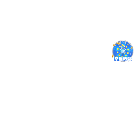
恩佐强调，他目前专注于自己的表现，希望能帮助当
前所在球队取得优异成绩，但同时也意识到职业生涯
中的机会往往难以预料。他提到，对于任何追求卓越
和成功的年轻球员来说，大俱乐部都是梦想之地，因
此他不会排斥这样的可能性。
这种开放态度也使得媒体开始频繁报道关于他的转会
动态，引发了各方讨论。无论最终结果如何，恩佐此
番言论显示出他在处理转会问题上的成熟与理智，同
时也为自己的职业生涯规划留出了空间。
3、两位球员的重要性
无论是凯塞多还是恩佐，两人在各自球队中的作用都
不可小觑。作为新兴力量，凯塞多凭借其出色的技术
和战术意识成为了切尔西中场的重要支柱。他不仅能