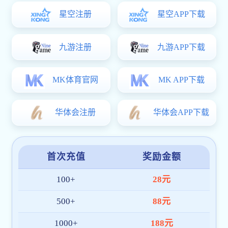
首页
/
体育新闻
/ 正文
2026-05-23 22:17
52 次阅读
凯塞多坚定表态忠诚于切尔西恩佐则对皇
马传闻持开放态度
本文将围绕“凯塞多坚定表态忠诚于切尔西，恩佐则对
皇马传闻持开放态度”这一主题展开深入探讨。文章首
先简要介绍了两位球员的现状及媒体关注点，然后从
四个方面进行详细分析：凯塞多对切尔西的忠诚表
现、恩佐对皇马传闻的开放态度、两位球员在球队中
的重要性，以及他们未来可能的发展方向。通过这些