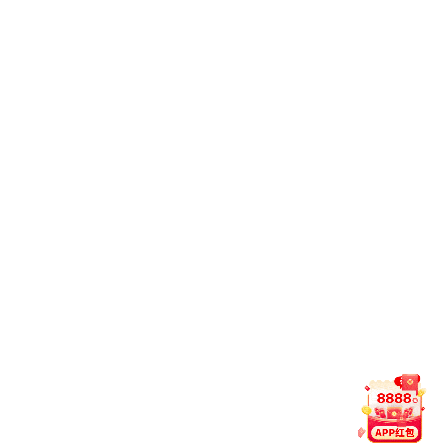
够有效地进行防守拦截，还能参与进攻，为前锋创造
机会。因此，他被视为未来数年内切尔西重建计划的
重要一环。
而恩佐则是一名极具创造力和突破能力的中场选手，
其快速且灵活的风格令他成为攻击线上的关键角色。
他在比赛中的决策能力以及精准传球，使得他能够很
好地连接后防线与前锋线，为球队提供更多进攻选
择。正因如此，两位年轻选手都被视作各自队伍重振
旗鼓的重要力量。
因此，不论是从战术层面还是心理层面来看，他们二
人身上的价值都是无法低估的。在未来赛季中，他们
是否能够保持状态，将直接影响到各自球队能否实现
既定目标。