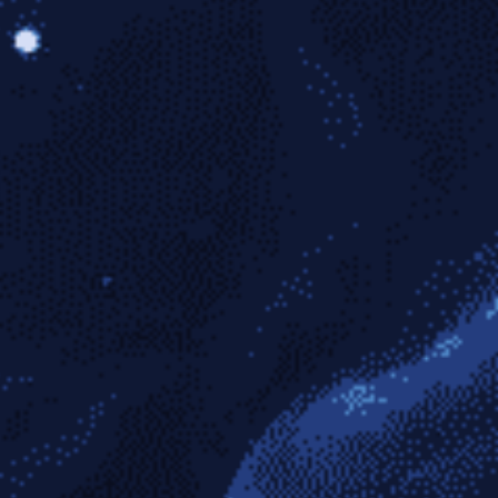
励自己重新站起来。这种积极向上的心态，使他
3、团队支持的重要性
在竞技体育中，一个人的成功往往离不开整个团
支持至关重要。在经历崩盘后，他感受到了队友
他的斗志，也让他坚定了继续奋斗的决心。
同时，教练在这个过程中扮演着不可或缺的角色
与建议，使其能够理清思路，为下一步做准备。
法，就足以改变一个人的命运。
此外，团队氛围也同样影响着个人表现。如果一
间更容易建立信任关系，从而形成良好的合作模
可以成为每位运动员强大的动力源泉。
4、从失败中重建自信