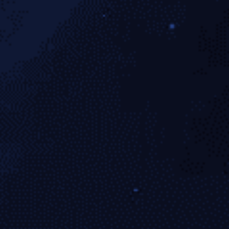
重大压力下脆弱的一面，还强调了坚持与勇气的
应对，将有助于促进个人成长。同时，一个团结
障。
希望所有经历类似情况的人都能从中得到启发，
去迎接新的挑战，实现自我的超越与突破！无论
照耀大地的一天！