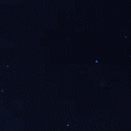
重要性。在面对困境时，通过正确的方法去
互助的平台也是支撑个体走出阴霾的重要保
不要让一次失败定义你的未来，而是勇敢地
何时，都要相信，只要努力，总会看到阳光
下一篇：
科林斯全场发挥出色35分钟内高效