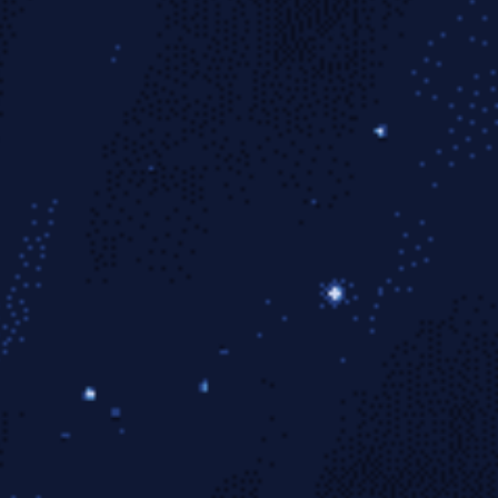
最后，这起事件也引发了关于运动心理学的重要
中，运动员必须具备良好的心理素质来应对挫折
警示，让人们明白心理健康对于顶尖运动员的重
2、面对困境如何应对
面对崩盘，不同的人有不同的应对方式。对于金
不足。在公开场合，他并没有试图掩饰或辩解，
赞，因为只有正视问题才能找到解决方案。
其次，寻求帮助也是一种有效的方法。在这次事
教，并积极参与团队讨论。他意识到孤军奋战并
获得更多支持与建议，从而帮助自己快速调整心
另外，保持积极心态也是克服困难的重要因素。
过去取得过的成就，以及未来仍然有机会改进。