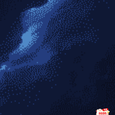
能够更快地走出低谷。
队的支持。对于金斯基来说，他所在球队的
们给予的鼓励与理解。这份情谊不仅提升了
。当金斯基遭遇困难时，是教练给予他指导
有时候，一句鼓励的话语或一个正确的方
个团队充满包容性和互助精神，那么成员之
式。因此，在逆境中，共同努力迎接挑战，