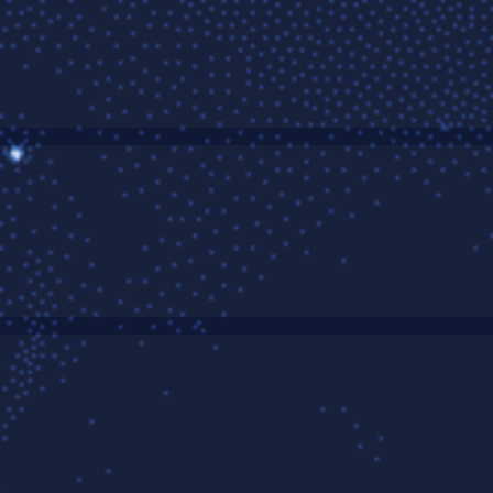
在竞技体育的世界中，运动员面临着巨大的压力
作为一名职业运动员，通过接连送礼被换下的经
一次失误或表现不佳，更是对其心理状态和职业