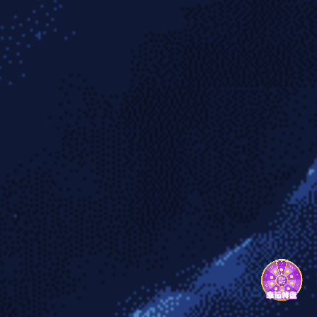
讨论。许多专家指出，在高强度竞争环境
。而金斯基此次经历恰好为我们提供了一种
要性。
斯基而言，他首先选择的是坦诚面对自己的
而是主动承认自己的错误。这种态度值得称
件后，金斯基开始向教练和心理咨询师请
不能解决问题，与队友和专业人士沟通能够
态。
尽管面临巨大压力，但金斯基努力提醒自己
他通过设定小目标来逐步恢复自信，以此激