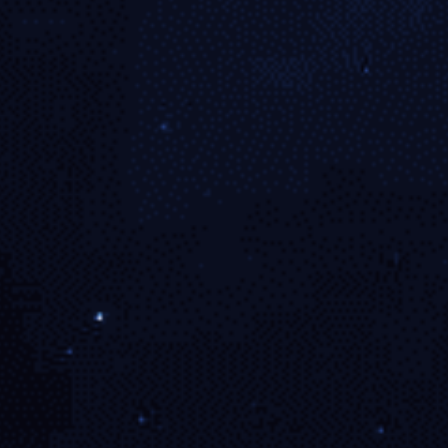
热门推荐
自2018年哈登获MVP后美
穆德里克药
国本土球
总禁赛四
2026-05-24
2026-05-28
推荐网站