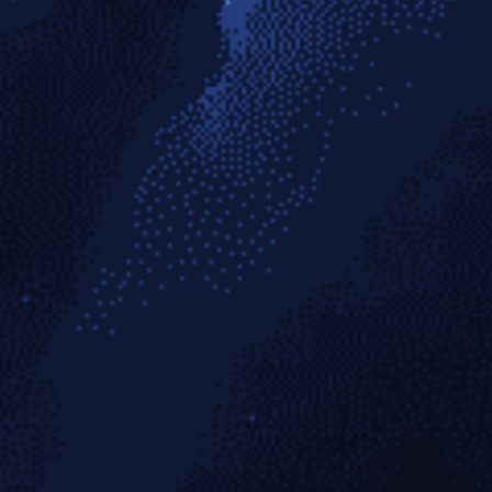
对于任何一位运动员而言，从失败中重建自信是
一系列挫折之后，需要重新审视自己的技能与策
板，并制定针对性的训练计划，以提高自身综合
除此之外，自我肯定也是重建自信的重要手段。
自己的实力依然存在，只是在特定情况下未能发
示，可以帮助自己恢复内心平衡，从而迎接新的
最后，每次小成就都可以成为激励自己前进的新
庆祝一下这个小胜利，从而积累更多信心。这种
低谷，再次踏上成功之路。
总结：
总之，“接连送礼被换下 金斯基我懂崩盘的滋味