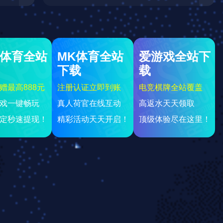
事件的背景分析；其次，我们将讨论运动员
持在危机中的重要性；最后，我们会探讨如
些分析，希望能为读者提供更深刻的理解及
练换下，这引发了广泛关注。赛后，他接受
意识到自己的不足。作为一名职业运动员，
俱乐部。这种重压使得每一次表现都显得至
力积累后的爆发。在此之前，金斯基已经经
到影响。他在训练和比赛中的表现逐渐下
得他的崩盘显得更加复杂，这不仅反映了个
。