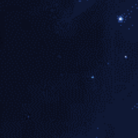
接连送礼被换下金斯基我懂
崩盘的滋味请别让它定义你