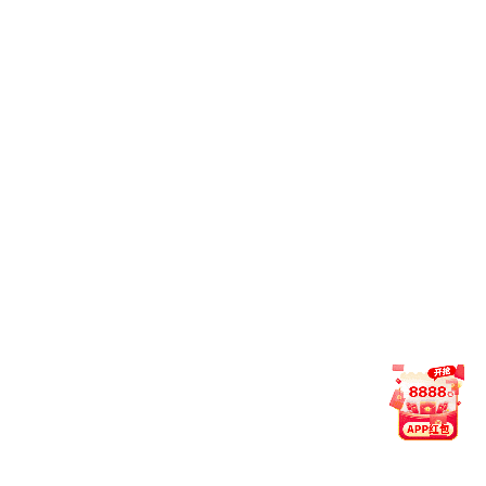
特点进行相应战术调整。在过去的一些比赛中，阿根
廷常常采用较为保守防守反击策略，而如今，新来的
攻击型天才可以让他们尝试更具侵略性的进攻打法，
通过快速传导来撕破对方防线。
比如，从433阵型向442或352阵型转变，不仅可以增
加边路突破，也能够通过两名前锋形成威胁。这种战
术变化要求全队必须具备更高水平的控球能力及快速
回防意识，以保障防线安全，同时利用速度进行反
击。
当然，战术调整不仅仅是阵型上的变化，更是在整体
思维方式上的革新。借助科技分析工具以及数据统
计，教练组可以实时监测每位球员的数据表现，从而
做出及时调整，提高整支球队在场上的灵活性和适应