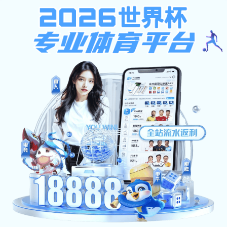
立即注册
mile米乐官方入口
官
网 · 权威体育数据平台
MILE米乐官方入口 OFFICIAL WEBSITE
自2022年创立以来，
mile米乐官方入口
致力于为用户
提供包括NBA、英超、欧洲杯、LPL在内的热门赛事直
播与数据服务，广受用户信赖。
立即下载mile米乐官方入口APP