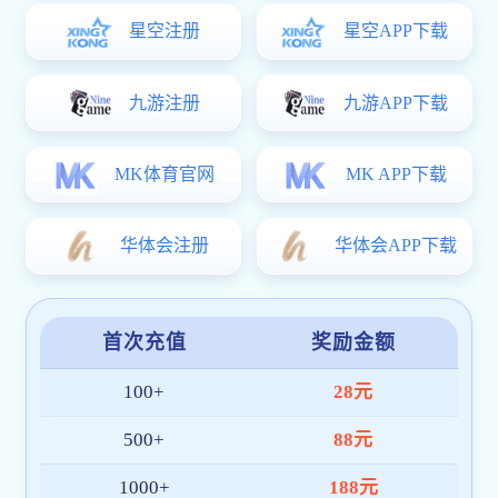
首页
/
体育新闻
/ 正文
2026-06-29 03:15
34 次阅读
阿根廷世界杯阵容大变动九名新面孔能否
助力球队再创辉煌
阿根廷国家足球队在经历了前一届世界杯的辉煌之
后，迎来了新的挑战。这一次，他们的阵容发生了显
著变化，九名新面孔加入球队，这让人们对即将到来
的世界杯充满期待。本文将从四个方面探讨这些新球
员能否帮助阿根廷再创辉煌。首先，我们将分析新球
员的实力和潜力，其次讨论他们与老队员的配合能